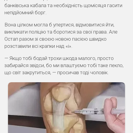
банківська кабала та необхідність щомісяця гасити
непідйомний борг.
Вона цілком могла б упертися, відмовитися йти,
викликати поліцію та боротися за свої права. Але
Остап разом зі своєю новою пасією швидко
розставили всі крапки над «і».
— Якщо тобі бодай трохи шкода малого, просто
забирайся звідси, бо ми влаштуємо тобі таке пекло,
що світ закрутиться, — просичав тоді чоловік.