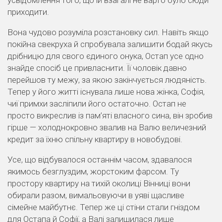
усвідомлення того, що їй взагалі не варто було сюди
приходити.
Вона чудово розуміла розстановку сил. Навіть якщо
покійна свекруха й спробувала залишити бодай якусь
дрібницю для свого єдиного онука, Остап усе одно
знайде спосіб це привласнити. Її чоловік давно
перейшов ту межу, за якою закінчується людяність.
Тепер у його житті існувала лише нова жінка, Софія,
чиї примхи засліпили його остаточно. Остап не
просто викреслив із пам’яті власного сина, він зробив
гірше — холоднокровно звалив на Валю величезний
кредит за їхню спільну квартиру в новобудові.
Усе, що відбувалося останнім часом, здавалося
якимось безглуздим, жорстоким фарсом. Ту
простору квартиру на тихій околиці Вінниці вони
обирали разом, вимальовуючи в уяві щасливе
сімейне майбутнє. Тепер же ці стіни стали гніздом
для Остапа й Софії, а Валі залишилася лише