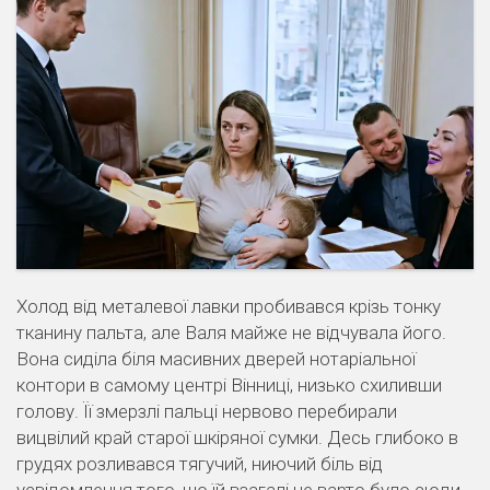
Холод від металевої лавки пробивався крізь тонку
тканину пальта, але Валя майже не відчувала його.
Вона сиділа біля масивних дверей нотаріальної
контори в самому центрі Вінниці, низько схиливши
голову. Її змерзлі пальці нервово перебирали
вицвілий край старої шкіряної сумки. Десь глибоко в
грудях розливався тягучий, ниючий біль від