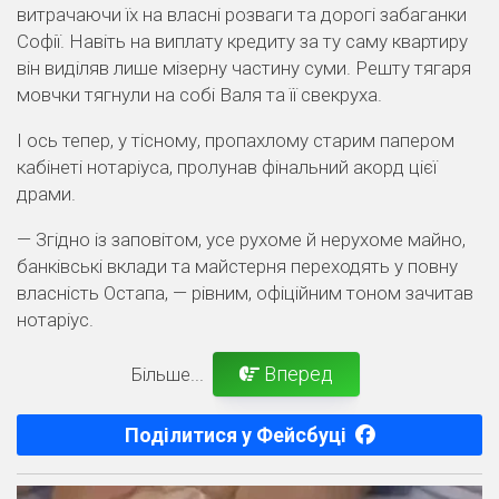
витрачаючи їх на власні розваги та дорогі забаганки
Софії. Навіть на виплату кредиту за ту саму квартиру
він виділяв лише мізерну частину суми. Решту тягаря
мовчки тягнули на собі Валя та її свекруха.
І ось тепер, у тісному, пропахлому старим папером
кабінеті нотаріуса, пролунав фінальний акорд цієї
драми.
— Згідно із заповітом, усе рухоме й нерухоме майно,
банківські вклади та майстерня переходять у повну
власність Остапа, — рівним, офіційним тоном зачитав
нотаріус.
Вперед
Більше...
Поділитися у Фейсбуці