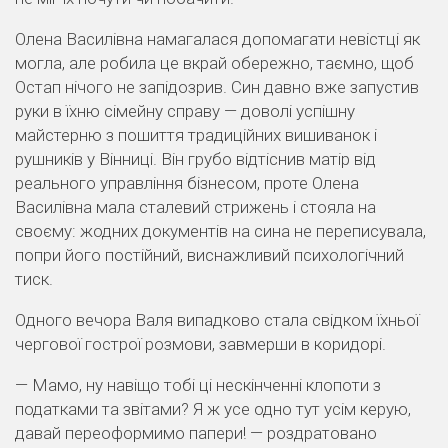
Олена Василівна намагалася допомагати невістці як
могла, але робила це вкрай обережно, таємно, щоб
Остап нічого не запідозрив. Син давно вже запустив
руки в їхню сімейну справу — доволі успішну
майстерню з пошиття традиційних вишиванок і
рушників у Вінниці. Він грубо відтіснив матір від
реального управління бізнесом, проте Олена
Василівна мала сталевий стрижень і стояла на
своєму: жодних документів на сина не переписувала,
попри його постійний, виснажливий психологічний
тиск.
Одного вечора Валя випадково стала свідком їхньої
чергової гострої розмови, завмерши в коридорі.
— Мамо, ну навіщо тобі ці нескінченні клопоти з
податками та звітами? Я ж усе одно тут усім керую,
давай переоформимо папери! — роздратовано