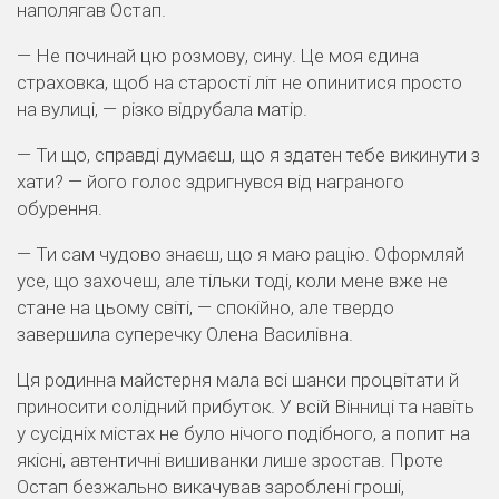
наполягав Остап.
— Не починай цю розмову, сину. Це моя єдина
страховка, щоб на старості літ не опинитися просто
на вулиці, — різко відрубала матір.
— Ти що, справді думаєш, що я здатен тебе викинути з
хати? — його голос здригнувся від награного
обурення.
— Ти сам чудово знаєш, що я маю рацію. Оформляй
усе, що захочеш, але тільки тоді, коли мене вже не
стане на цьому світі, — спокійно, але твердо
завершила суперечку Олена Василівна.
Ця родинна майстерня мала всі шанси процвітати й
приносити солідний прибуток. У всій Вінниці та навіть
у сусідніх містах не було нічого подібного, а попит на
якісні, автентичні вишиванки лише зростав. Проте
Остап безжально викачував зароблені гроші,