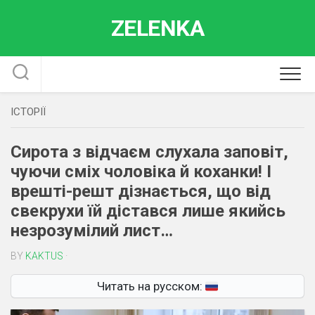
Skip
ZELENKA
to
content
ІСТОРІЇ
Сирота з відчаєм слухала заповіт,
чуючи сміх чоловіка й коханки! І
врешті-решт дізнається, що від
свекрухи їй дістався лише якийсь
незрозумілий лист…
BY
KAKTUS
·
Читать на русском: