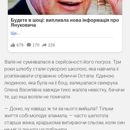
Валя не сумнівалася в серйозності його погроз. Три
роки шлюбу стали суворою школою, яка навчила її
розпізнавати справжнє обличчя Остапа. Єдиною
людиною, яка була на її боці, залишалася свекруха.
Олена Василівна завжди тихо жаліла невістку, бачачи
те, що інші воліли не помічати.
— Доню, ну навіщо ж ти за нього вийшла? Тільки
життя собі молоде зламала, — часто шепотіла
старша жінка, крадькома витираючи сльози, коли син
не міг їх почути чи побачити.