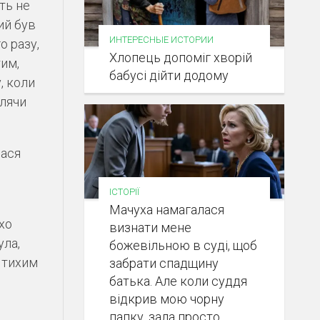
ть не
ий був
ИНТЕРЕСНЫЕ ИСТОРИИ
о разу,
Хлопець допоміг хворій
тим,
бабусі дійти додому
, коли
влячи
лася
ІСТОРІЇ
Мачуха намагалася
хо
визнати мене
ула,
божевільною в суді, щоб
 тихим
забрати спадщину
батька. Але коли суддя
відкрив мою чорну
папку, зала просто