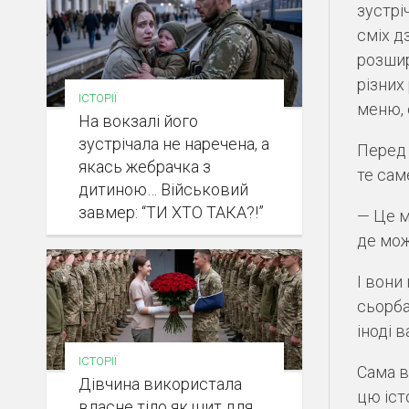
зустрі
сміх д
розшир
різних
ІСТОРІЇ
меню, 
На вокзалі його
зустрічала не наречена, а
Перед 
якась жебрачка з
те сам
дитиною… Військовий
завмер: “ТИ ХТО ТАКА?!”
— Це м
де мож
І вони
сьорба
іноді 
ІСТОРІЇ
Сама в
Дівчина використала
цю іст
власне тіло як щит для