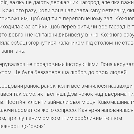
ісія, за яку не дають державних нагород, але яка важи
 Кожного разу, коли вона наливала каву ветерану, як
тривожним, щоб сидіти в переповненому залі. Кожног
иходила з-за стійки, щоб перевірити, чи все гаразд із 
дто довго і не кліпаючи дивився у вікно. Кожного разу
яла собаці згорнутися калачиком під столом, не ста
 запитань.
ерувалася не посадовими інструкціями. Вона керува
ктом. Це була беззаперечна любов до своїх людей.
середовий ранок, ранок, коли все змінилося назавжди,
ався так само, як і всі інші. Дзвіночок над дверима ти
в. Постійні клієнти займали свої місця. Кавомашина г
аючи аромат свіжого еспресо. Кав’ярня наповнилася
м, приглушеним сміхом і тим особливим теплом
ежності до “своїх”.