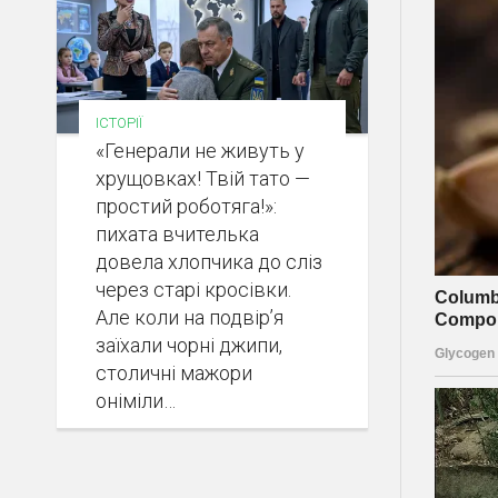
ІСТОРІЇ
«Генерали не живуть у
хрущовках! Твій тато —
простий роботяга!»:
пихата вчителька
довела хлопчика до сліз
через старі кросівки.
Але коли на подвір’я
заїхали чорні джипи,
столичні мажори
оніміли…