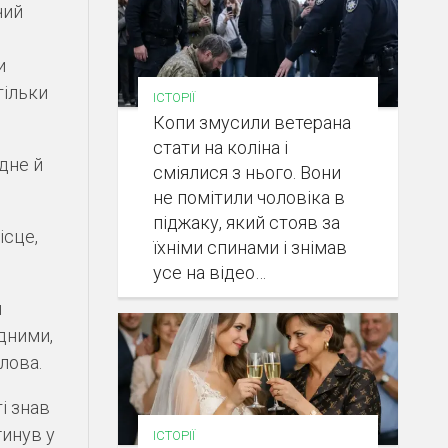
чий
и
тільки
ІСТОРІЇ
Копи змусили ветерана
стати на коліна і
дне й
сміялися з нього. Вони
не помітили чоловіка в
піджаку, який стояв за
ісце,
їхніми спинами і знімав
усе на відео…
и
едними,
лова.
і знав
гинув у
ІСТОРІЇ