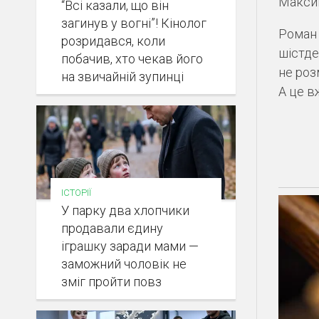
Максим
“Всі казали, що він
загинув у вогні”! Кінолог
Роман 
розридався, коли
шістде
побачив, хто чекав його
не роз
на звичайній зупинці
А це в
ІСТОРІЇ
У парку два хлопчики
продавали єдину
іграшку заради мами —
заможний чоловік не
зміг пройти повз