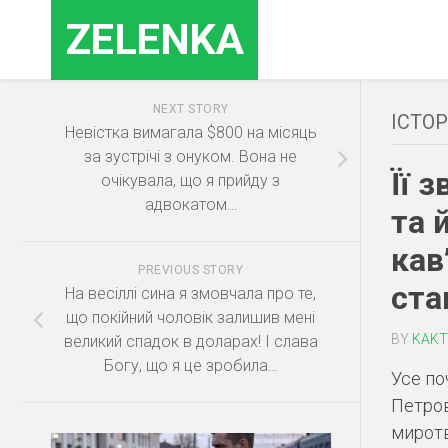
Skip
ZELENKA
to
content
NEXT STORY
ІСТОР
Невістка вимагала $800 на місяць
за зустрічі з онуком. Вона не
Її 
очікувала, що я прийду з
адвокатом…
та 
кав
PREVIOUS STORY
ста
На весіллі сина я змовчала про те,
що покійний чоловік залишив мені
BY
KAKT
великий спадок в доларах! І слава
Богу, що я це зробила…
Усе по
Петров
миротв