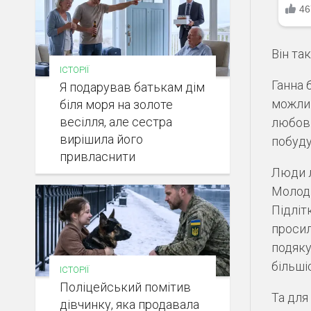
Він так
ІСТОРІЇ
Ганна 
Я подарував батькам дім
можлив
біля моря на золоте
весілля, але сестра
любов 
вирішила його
побуду
привласнити
Люди л
Молоді
Підліт
просил
подяку
більші
ІСТОРІЇ
Поліцейський помітив
Та для
дівчинку, яка продавала