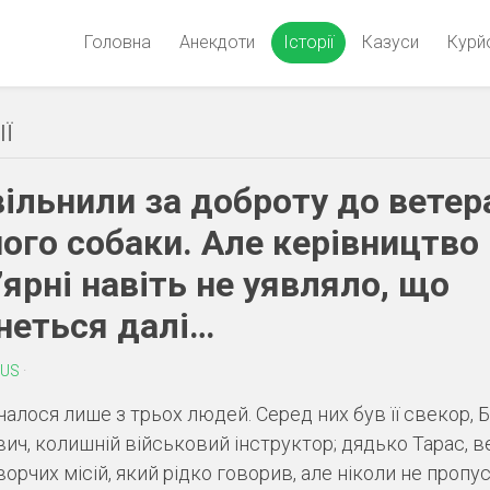
Головна
Анекдоти
Історії
Казуси
Курй
ІЇ
звільнили за доброту до ветер
його собаки. Але керівництво
’ярні навіть не уявляло, що
неться далі…
US
·
чалося лише з трьох людей. Серед них був її свекор, 
ич, колишній військовий інструктор; дядько Тарас, в
орчих місій, який рідко говорив, але ніколи не пропу