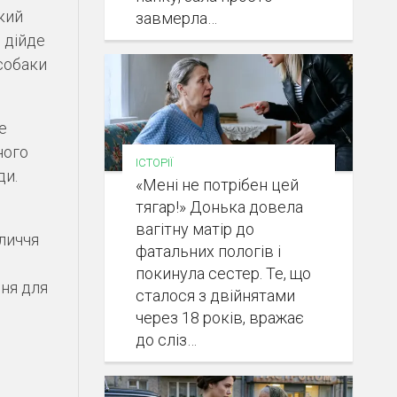
кий
завмерла…
 дійде
 собаки
е
ного
ІСТОРІЇ
ди.
«Мені не потрібен цей
тягар!» Донька довела
вагітну матір до
личчя
фатальних пологів і
покинула сестер. Те, що
ня для
сталося з двійнятами
через 18 років, вражає
до сліз…