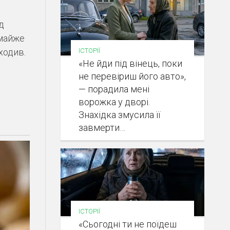
д
 майже
ІСТОРІЇ
ходив.
«Не йди під вінець, поки
не перевіриш його авто»,
— порадила мені
ворожка у дворі.
Знахідка змусила її
завмерти…
ІСТОРІЇ
«Сьогодні ти не поїдеш