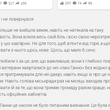
 і не повернувся.
більше не вийшла заміж, навіть не натякала на таку
ість. Вона влила весь свій біль і всю свою нерозтра
у цю кав’ярню. Не для того, щоб втекти від горя, а що
вати з нього щось нове. Щось, що мало б сенс.
юбили її за це, але, що важливіше, вони її глибоко по
 ветерани зверталися до неї «пані Ганно» без жодної ір
ки притримували для неї двері, навіть якщо їх про це 
и. Навіть голова міськради раз на місяць заходив пр
вати їй за те, що вона тримає громаду разом краще, н
сть офіційних кабінетів.
 Ганни це ніколи не було питанням визнання. Це була її 