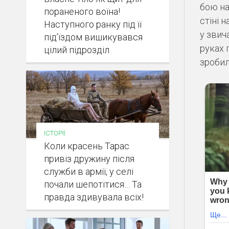
бою на
пораненого воїна!
стіні 
Наступного ранку під її
у звич
під’їздом вишикувався
руках 
цілий підрозділ
зробил
ІСТОРІЇ
Коли красень Тарас
привіз дружину після
служби в армії, у селі
почали шепотітися… Та
правда здивувала всіх!