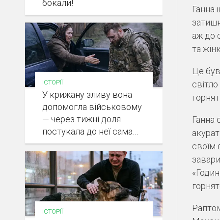
бокали!
Ганна 
затишн
аж до 
та жін
Це був
ІСТОРІЇ
світло
У крижану зливу вона
горнят
допомогла військовому
— через тижні доля
Ганна 
постукала до неї сама…
акурат
своїм 
завари
«Годин
горнят
Раптом
ІСТОРІЇ