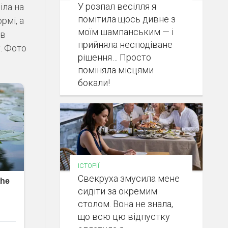
У розпал весілля я
іла на
помітила щось дивне з
рмі, а
моїм шампанським — і
 в
прийняла несподіване
. Фото
рішення… Просто
поміняла місцями
бокали!
ІСТОРІЇ
Свекруха змусила мене
сидіти за окремим
столом. Вона не знала,
що всю цю відпустку