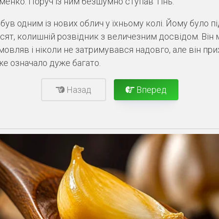
енко. Поруч із ним безшумно ступав Тінь.
був одним із нових облич у їхньому колі. Йому було пі
сят, колишній розвідник з величезним досвідом. Він
мовляв і ніколи не затримувався надовго, але він при
же означало дуже багато.
Назад
Вперед