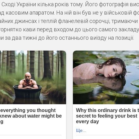
 Сході України кілька років тому. Його фотографія вис
над касовим апаратом. На ній він був не у військовій фо
айних джинсах і теплій фланелевій сорочці, тримаючи
горнятко кави перед входом до цього самого закладу
и за два тижні до його останнього виїзду на позиції.