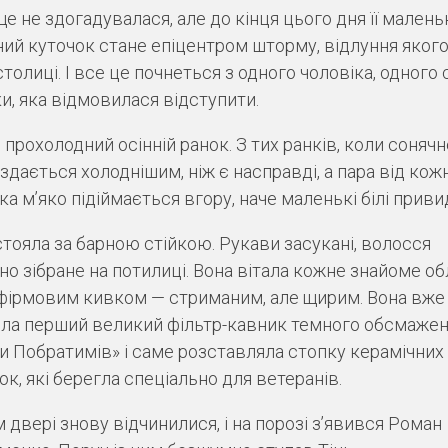
ще не здогадувалася, але до кінця цього дня її малень
ий куточок стане епіцентром шторму, відлуння якого
столиці. І все це почнеться з одного чоловіка, одного
ки, яка відмовилася відступити.
 прохолодний осінній ранок. З тих ранків, коли сонячн
 здається холоднішим, ніж є насправді, а пара від кож
ка м’яко підіймається вгору, наче маленькі білі приви
стояла за барною стійкою. Рукави засукані, волосся
но зібране на потилиці. Вона вітала кожне знайоме об
фірмовим кивком — стриманим, але щирим. Вона вже
ла перший великий фільтр-кавник темного обсмажен
и Побратимів» і саме розставляла стопку керамічних
ок, які берегла спеціально для ветеранів.
 двері знову відчинилися, і на порозі з’явився Роман