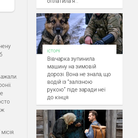
оплатила я…
чену
ІСТОРІЇ
б
Вівчарка зупинила
машину на зимовій
дорозі. Вона не знала, що
важали.
водій із “залізною
онії.
рукою” піде заради неї
не
до кінця
осто
іж
місія.