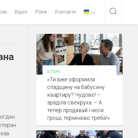
ози
Відео
Різне
Контакти
ана
ІСТОРІЇ
«Ти вже оформила
спадщину на бабусину
квартиру? Чудово! –
зраділа свекруха. – А
тепер продавай і неси
Богдан
гроші, терміново треба!»
етеран
скав