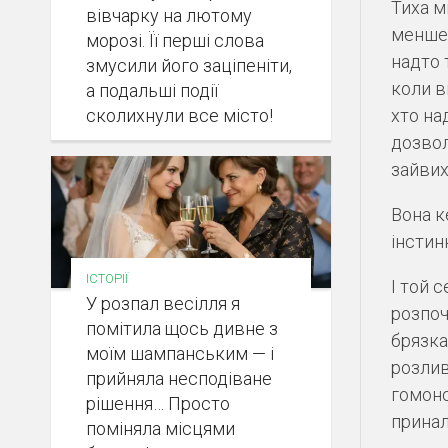
Тиха м
вівчарку на лютому
менше.
морозі. Її перші слова
надто 
змусили його заціпеніти,
коли в
а подальші події
сколихнули все місто!
хто на
дозвол
зайвих
Вона к
інстин
ІСТОРІЇ
І той 
У розпал весілля я
розпоч
помітила щось дивне з
брязка
моїм шампанським — і
розлив
прийняла несподіване
гомоно
рішення… Просто
принал
поміняла місцями