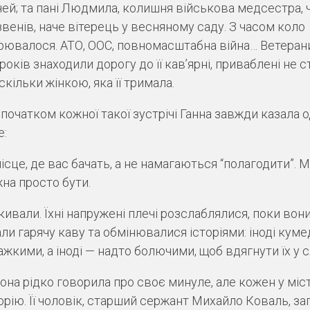
чей; та пані Людмила, колишня військова медсестра, 
звенів, наче вітерець у весняному саду. З часом коло
ювалося. АТО, ООС, повномасштабна війна… Ветеран
 років знаходили дорогу до її кав’ярні, приваблені не с
скільки жінкою, яка її тримала.
початком кожної такої зустрічі Ганна завжди казала о
е:
ісце, де вас бачать, а не намагаються “полагодити”. М
на просто бути.
 кивали. Їхні напружені плечі розслаблялися, поки вон
ли гарячу каву та обмінювалися історіями: іноді кум
важкими, а іноді — надто болючими, щоб вдягнути їх у с
она рідко говорила про своє минуле, але кожен у міст
орію. Її чоловік, старший сержант Михайло Коваль, за